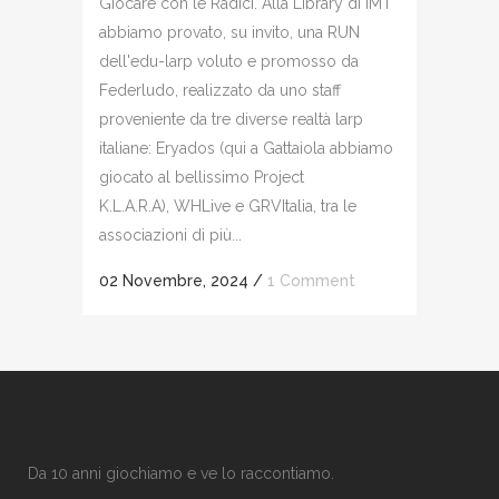
Giocare con le Radici. Alla Library di IMT
abbiamo provato, su invito, una RUN
dell'edu-larp voluto e promosso da
Federludo, realizzato da uno staff
proveniente da tre diverse realtà larp
italiane: Eryados (qui a Gattaiola abbiamo
giocato al bellissimo Project
K.L.A.R.A), WHLive e GRVItalia, tra le
associazioni di più...
02 Novembre, 2024
/
1 Comment
Da 10 anni giochiamo e ve lo raccontiamo.