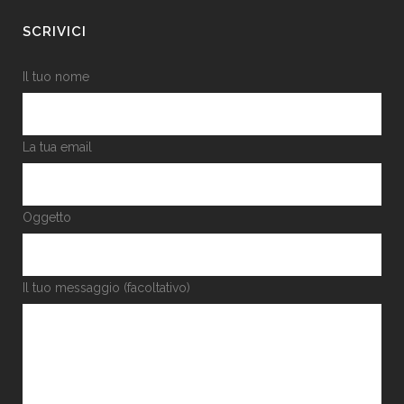
SCRIVICI
Il tuo nome
La tua email
Oggetto
Il tuo messaggio (facoltativo)