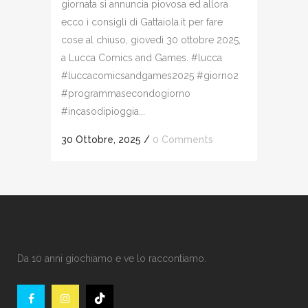
giornata si annuncia piovosa ed allora
ecco i consigli di Gattaiola.it per fare
cose al chiuso, giovedì 30 ottobre 2025,
a Lucca Comics and Games. #lucca
#luccacomicsandgames2025 #giorno2
#programmasecondogiorno
#incasodipioggia...
30 Ottobre, 2025
/
0 Comments
Da 10 anni giochiamo e ve lo raccontiamo.