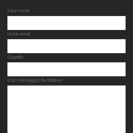
Il tuo nome
La tua email
Oggetto
Il tuo messaggio (facoltativo)