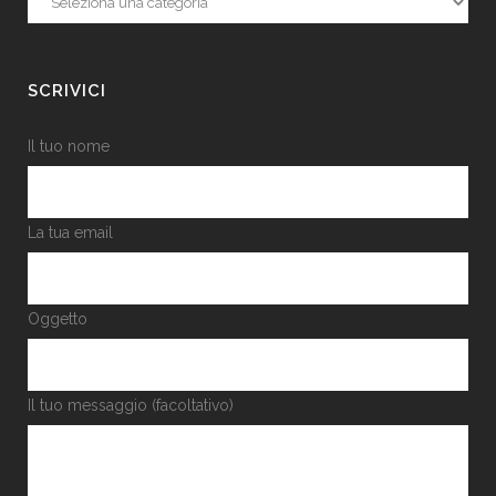
SCRIVICI
Il tuo nome
La tua email
Oggetto
Il tuo messaggio (facoltativo)