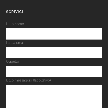
SCRIVICI
Il tuo nome
La tua email
Oggetto
Il tuo messaggio (facoltativo)