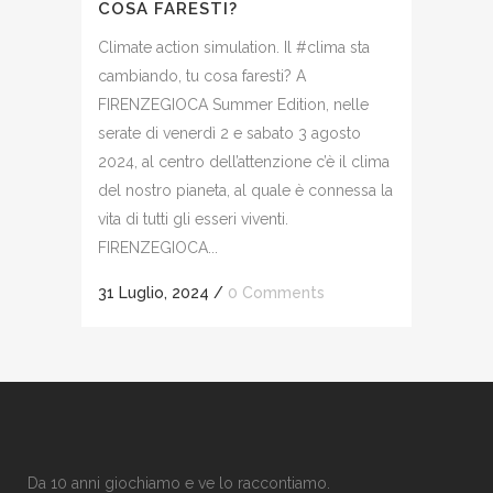
COSA FARESTI?
Climate action simulation. Il #clima sta
cambiando, tu cosa faresti? A
FIRENZEGIOCA Summer Edition, nelle
serate di venerdì 2 e sabato 3 agosto
2024, al centro dell’attenzione c’è il clima
del nostro pianeta, al quale è connessa la
vita di tutti gli esseri viventi.
FIRENZEGIOCA...
31 Luglio, 2024
/
0 Comments
Da 10 anni giochiamo e ve lo raccontiamo.