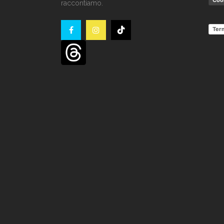
Cook
raccontiamo.
Term