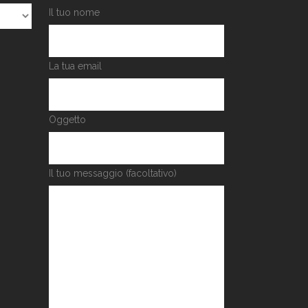
Il tuo nome
La tua email
Oggetto
Il tuo messaggio (facoltativo)