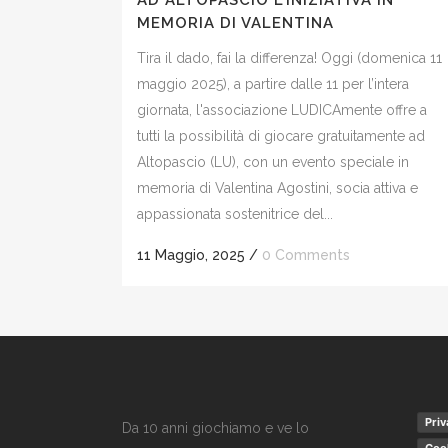
AD ALTOPASCIO L’INIZIATIVA IN
MEMORIA DI VALENTINA
Tira il dado, fai la differenza! Oggi (domenica 11
maggio 2025), a partire dalle 11 per l’intera
giornata, l'associazione LUDICAmente offre a
tutti la possibilità di giocare gratuitamente ad
Altopascio (LU), con un evento speciale in
memoria di Valentina Agostini, socia attiva e
appassionata sostenitrice del...
11 Maggio, 2025
/
0 Comments
Priv
Da 10 anni giochiamo e ve lo