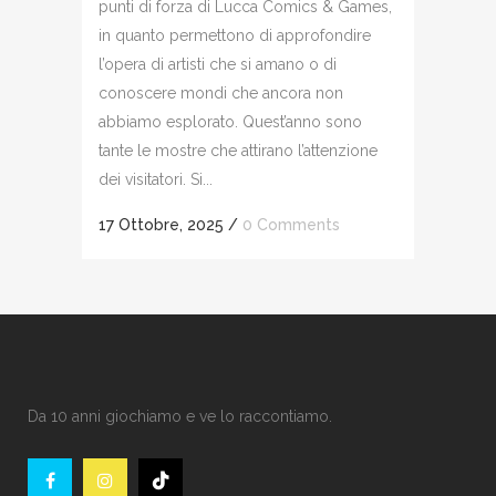
punti di forza di Lucca Comics & Games,
in quanto permettono di approfondire
l’opera di artisti che si amano o di
conoscere mondi che ancora non
abbiamo esplorato. Quest’anno sono
tante le mostre che attirano l’attenzione
dei visitatori. Si...
17 Ottobre, 2025
/
0 Comments
Da 10 anni giochiamo e ve lo raccontiamo.