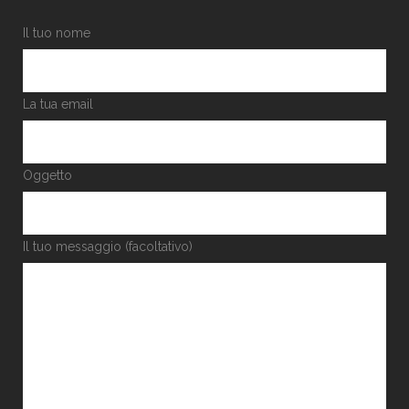
Il tuo nome
La tua email
Oggetto
Il tuo messaggio (facoltativo)