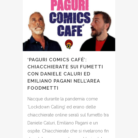
‘PAGURI COMICS CAFÉ’:
CHIACCHIERATE SUI FUMETTI
CON DANIELE CALURI ED
EMILIANO PAGANI NELL’AREA
FOODMETTI
Nacque durante la pandemia come
‘Lockdown Calling’ ed erano delle
chiacchierate online serali sul fumetto tra
Daniele Caluri, Emiliano Pagani e un
ospite. Chiacchierate che si rivelarono fin