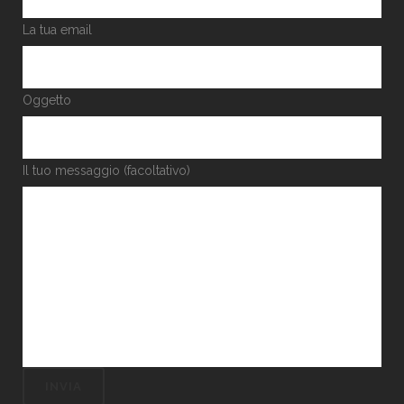
La tua email
Oggetto
Il tuo messaggio (facoltativo)