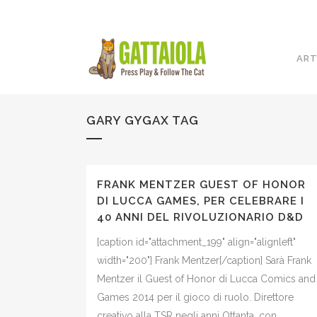
ART
GARY GYGAX TAG
FRANK MENTZER GUEST OF HONOR
DI LUCCA GAMES, PER CELEBRARE I
40 ANNI DEL RIVOLUZIONARIO D&D
[caption id="attachment_199" align="alignleft"
width="200"] Frank Mentzer[/caption] Sarà Frank
Mentzer il Guest of Honor di Lucca Comics and
Games 2014 per il gioco di ruolo. Direttore
creativo alla TSR negli anni Ottanta, con