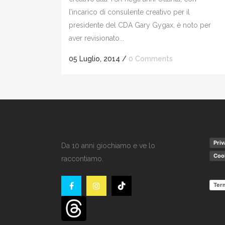
l’incarico di consulente creativo per il
presidente del CDA Gary Gygax, è noto per
aver revisionato...
05 Luglio, 2014
/
0 Comments
Priv
Da 10 anni giochiamo e ve lo
Cook
raccontiamo.
Term