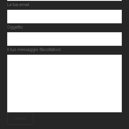
La tua email
Oggetto
Il tuo messaggio (facoltativo)