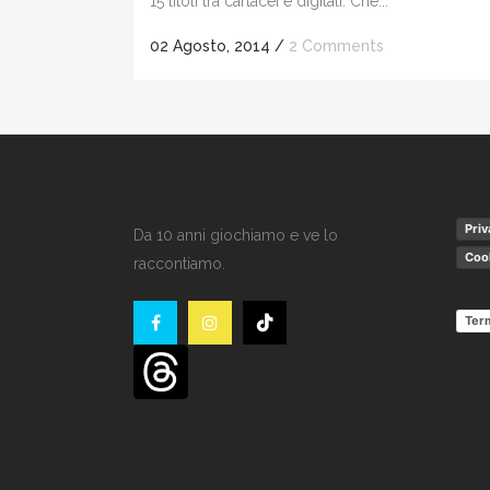
15 titoli tra cartacei e digitali. Che...
02 Agosto, 2014
/
2 Comments
Priv
Da 10 anni giochiamo e ve lo
Cook
raccontiamo.
Term