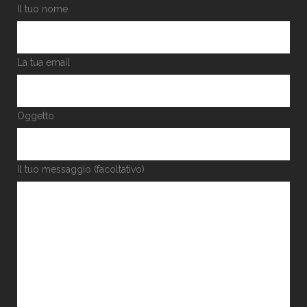
Il tuo nome
La tua email
Oggetto
Il tuo messaggio (facoltativo)