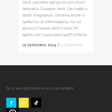
Verdi: una intera sala giochi old school
dedicata a Giuseppe Verdi. L’ha creata lo
studio Imaginarium, che firma anche lo
spettacolo di videomapping con cui
aprono il Festival Verdi e Verdi Off.
[gallery ids="13419,13417,13418"] A Parma...
19 Settembre, 2024
/
0 Comments
Da 10 anni giochiamo e ve lo raccontiamo.