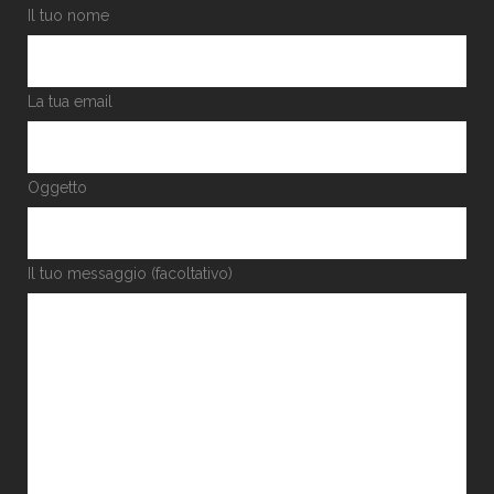
Il tuo nome
La tua email
Oggetto
Il tuo messaggio (facoltativo)