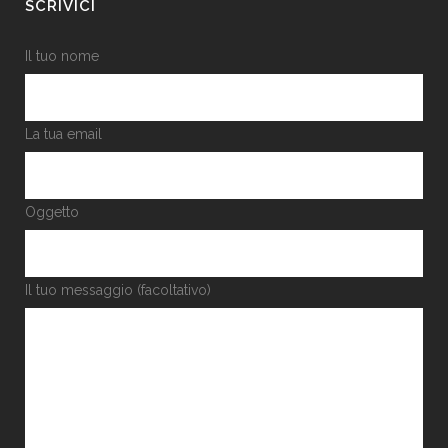
SCRIVICI
Il tuo nome
La tua email
Oggetto
Il tuo messaggio (facoltativo)