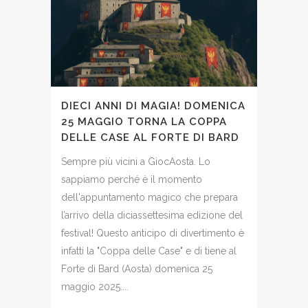
DIECI ANNI DI MAGIA! DOMENICA
25 MAGGIO TORNA LA COPPA
DELLE CASE AL FORTE DI BARD
Sempre più vicini a GiocAosta. Lo
sappiamo perché è il momento
dell'appuntamento magico che prepara
l’arrivo della diciassettesima edizione del
festival! Questo anticipo di divertimento è
infatti la "Coppa delle Case" e di tiene al
Forte di Bard (Aosta) domenica 25
maggio 2025....