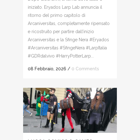
iniziato. Eryados Larp Lab annuncia il
ritorno del primo capitolo di
Arcaniversitas, completamente ripensato
e ricostruito per partire dall’inizio
Arcaniversitas e la Sfinge Nera #Eryados
#Arcaniversitas #SfingeNera #LarpItalia
#GDRdalvivo #HarryPotterLarp...
08 Febbraio, 2026
/
0 Comments