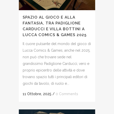
SPAZIO AL GIOCO E ALLA
FANTASIA, TRA PADIGLIONE
CARDUCCI E VILLA BOTTINI A
LUCCA COMICS & GAMES 2025
Il cuore pulsante del mondo del gioco di
Lucca Comics & Games, anche nel 2025,
non può che trovare sede nel
grandissimo Padiglione Carducci, vero e
proprio epicentro delle attività e dove
trovano spazio tutti i principali editori di
giochi da tavolo, di ruolo e...
11 Ottobre, 2025
/
0 Comments