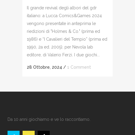
Il grande revival degli albori del gdr
italiano: a Lucca Comics&Games 2024
vengono presentate in anteprima le
riedizioni di "Holmes & Co." (prima ed
1986) e “I Cavalieri del Tempio” (prima ed
1990, 2a ed. 2005), per Nevola lab
editore, di Valerio Ferzi. I due giochi...
28 Ottobre, 2024
/
1 Comment
Da 10 anni giochiamo e ve lo raccontiamo.