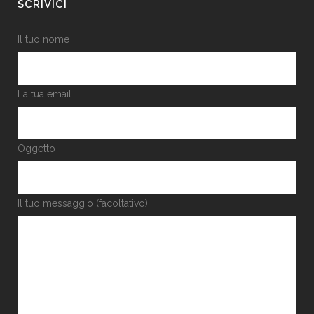
SCRIVICI
Il tuo nome
La tua email
Oggetto
Il tuo messaggio (facoltativo)