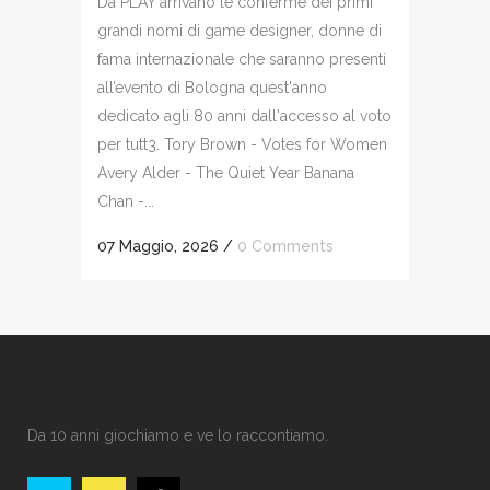
Da PLAY arrivano le conferme dei primi
grandi nomi di game designer, donne di
fama internazionale che saranno presenti
all’evento di Bologna quest'anno
dedicato agli 80 anni dall'accesso al voto
per tutt3. Tory Brown - Votes for Women
Avery Alder - The Quiet Year Banana
Chan -...
07 Maggio, 2026
/
0 Comments
Da 10 anni giochiamo e ve lo raccontiamo.