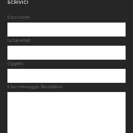
SCRIVICI
Il tuo nome
La tua email
Oggetto
Il tuo messaggio (facoltativo)