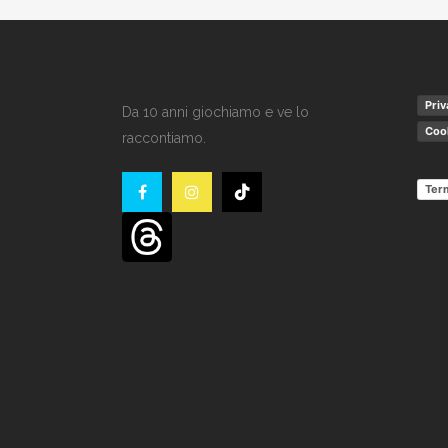
Priv
Da 10 anni giochiamo e ve lo
Cook
raccontiamo.
Term