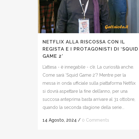
NETFLIX ALLA RISCOSSA CON IL
REGISTA E I PROTAGONISTI DI ‘SQUID
GAME 2’
L’attesa - è innegabile - c’è. La curiosità anche.
Come sarà ‘Squid Game 2’? Mentre per la
messa in onda ufficiale sulla piattaforma Netflix
si dovrà aspettare la fine dell’anno, per una
succosa anteprima basta arrivare al 31 ottobre,
quando la seconda stagione della serie...
14 Agosto, 2024
/
0 Comments