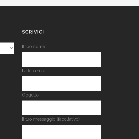
SCRIVICI
Il tuo nome
La tua email
Oggetto
Il tuo messaggio (facoltativo)