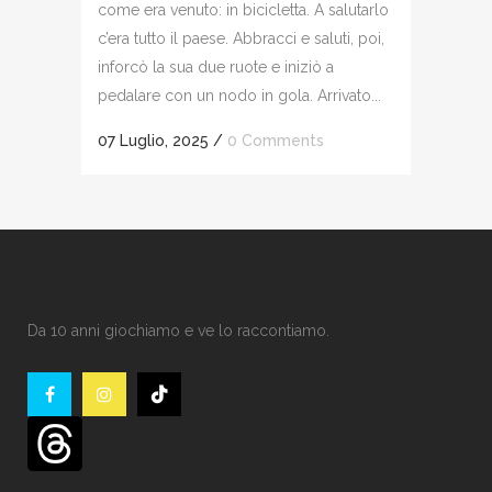
come era venuto: in bicicletta. A salutarlo
c’era tutto il paese. Abbracci e saluti, poi,
inforcò la sua due ruote e iniziò a
pedalare con un nodo in gola. Arrivato...
07 Luglio, 2025
/
0 Comments
Da 10 anni giochiamo e ve lo raccontiamo.