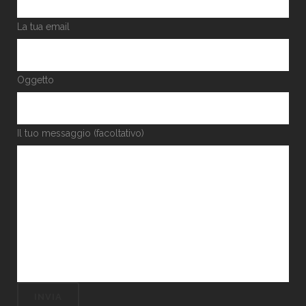
La tua email
Oggetto
Il tuo messaggio (facoltativo)