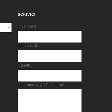
SCRIVICI
Il tuo nome
La tua email
Oggetto
Il tuo messaggio (facoltativo)