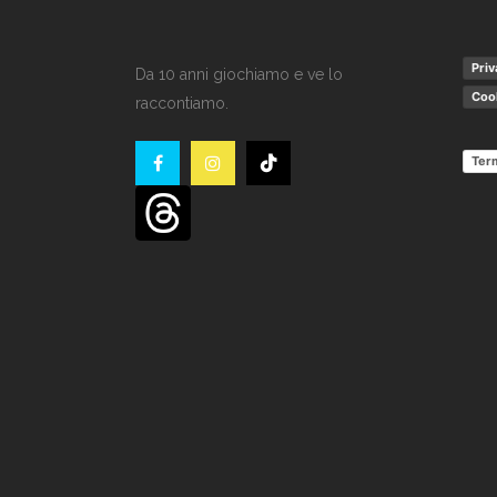
Priv
Da 10 anni giochiamo e ve lo
Cook
raccontiamo.
Term