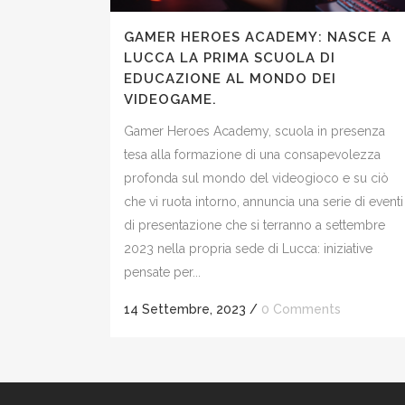
GAMER HEROES ACADEMY: NASCE A
LUCCA LA PRIMA SCUOLA DI
EDUCAZIONE AL MONDO DEI
VIDEOGAME.
Gamer Heroes Academy, scuola in presenza
tesa alla formazione di una consapevolezza
profonda sul mondo del videogioco e su ciò
che vi ruota intorno, annuncia una serie di eventi
di presentazione che si terranno a settembre
2023 nella propria sede di Lucca: iniziative
pensate per...
14 Settembre, 2023
/
0 Comments