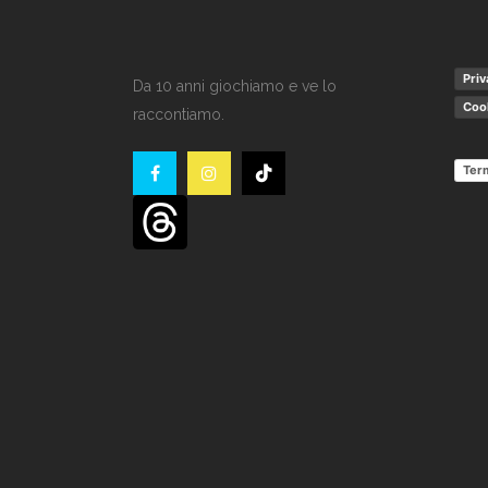
Priv
Da 10 anni giochiamo e ve lo
Cook
raccontiamo.
Term