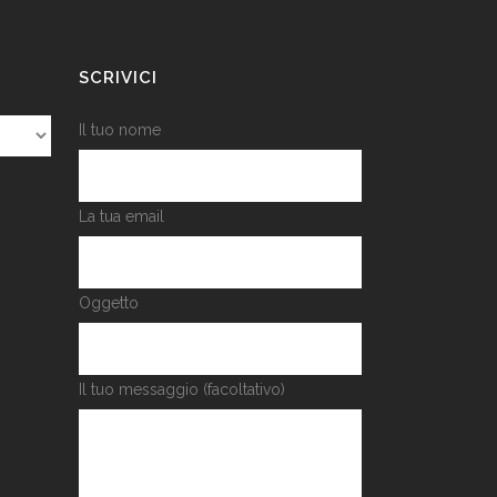
SCRIVICI
Il tuo nome
La tua email
Oggetto
Il tuo messaggio (facoltativo)