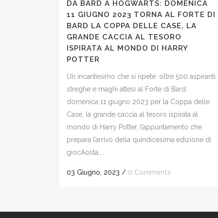
DA BARD A HOGWARTS: DOMENICA
11 GIUGNO 2023 TORNA AL FORTE DI
BARD LA COPPA DELLE CASE, LA
GRANDE CACCIA AL TESORO
ISPIRATA AL MONDO DI HARRY
POTTER
Un incantesimo che si ripete: oltre 500 aspiranti
streghe e maghi attesi al Forte di Bard
domenica 11 giugno 2023 per la Coppa delle
Case, la grande caccia al tesoro ispirata al
mondo di Harry Potter, l’appuntamento che
prepara l’arrivo della quindicesima edizione di
giocAosta,...
03 Giugno, 2023
/
0 Comments