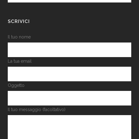
SCRIVICI
Il tuo nome
La tua email
Oggetto
Il tuo messaggio (facoltativo)