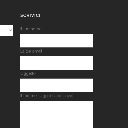
SCRIVICI
Il tuo nome
La tua email
Oggetto
Il tuo messaggio (facoltativo)