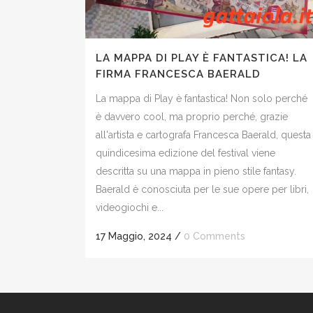
LA MAPPA DI PLAY È FANTASTICA! LA
FIRMA FRANCESCA BAERALD
La mappa di Play è fantastica! Non solo perché
è davvero cool, ma proprio perché, grazie
all'artista e cartografa Francesca Baerald, questa
quindicesima edizione del festival viene
descritta su una mappa in pieno stile fantasy.
Baerald è conosciuta per le sue opere per libri,
videogiochi e...
17 Maggio, 2024
/
0 Comments