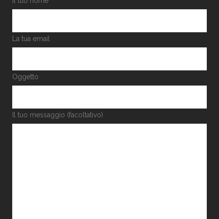
Il tuo nome
La tua email
Oggetto
Il tuo messaggio (facoltativo)