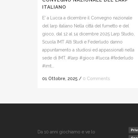
CONVEGNO NAZIONALE DEL LARP
ITALIANO
E' a Lucca a dicembre il Convegno nazionale
del larp italiano Nella città del fumetto e del
gioco, dal 12 al 14 dicembre 2025 Larp Studio,
Scuola IMT Alti Studi e Federludo danno
appuntamento a studiosi ed appassionati nella
sede di IMT. #larp #gioco #lucca #federludo
#imt...
01 Ottobre, 2025
/
0 Comments
Priv
Da 10 anni giochiamo e ve lo