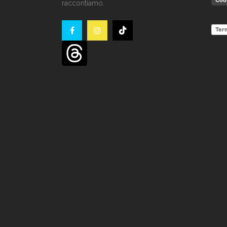
Cook
raccontiamo.
Term