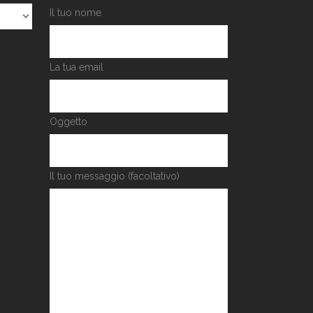
Il tuo nome
La tua email
Oggetto
Il tuo messaggio (facoltativo)