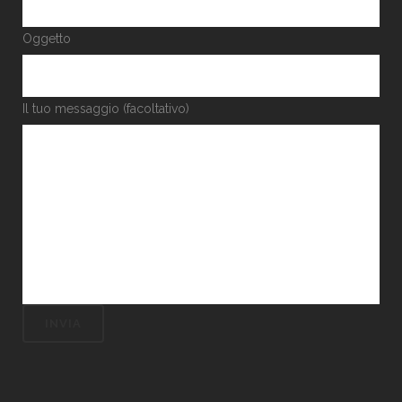
Oggetto
Il tuo messaggio (facoltativo)