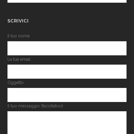
SCRIVICI
Il tuo nome
La tua email
Oggetto
Il tuo messaggio (facoltativo)