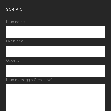
SCRIVICI
Il tuo nome
La tua email
Oggetto
Il tuo messaggio (facoltativo)