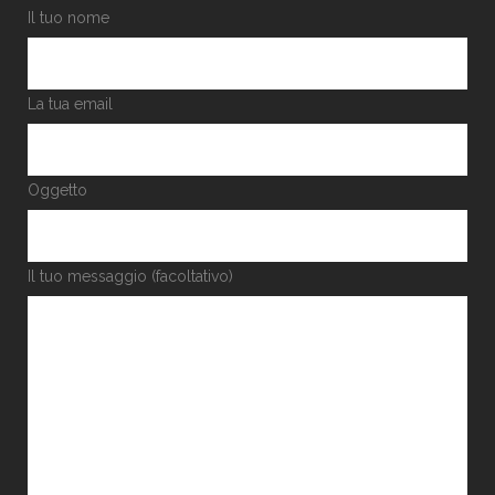
Il tuo nome
La tua email
Oggetto
Il tuo messaggio (facoltativo)