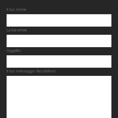
Il tuo nome
La tua email
Oggetto
Il tuo messaggio (facoltativo)