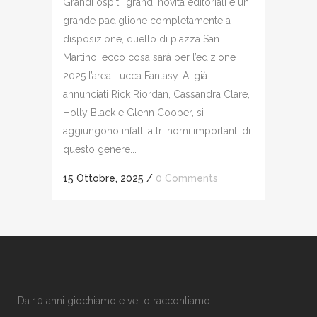
Grandi ospiti, grandi novità editoriali e un
grande padiglione completamente a
disposizione, quello di piazza San
Martino: ecco cosa sarà per l’edizione
2025 l’area Lucca Fantasy. Ai già
annunciati Rick Riordan, Cassandra Clare,
Holly Black e Glenn Cooper, si
aggiungono infatti altri nomi importanti di
questo genere...
15 Ottobre, 2025
/
0 Comments
Da 10 anni giochiamo e ve lo raccontiamo.