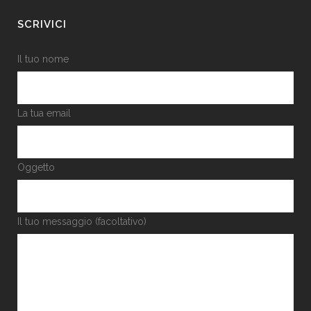
SCRIVICI
Il tuo nome
La tua email
Oggetto
Il tuo messaggio (facoltativo)