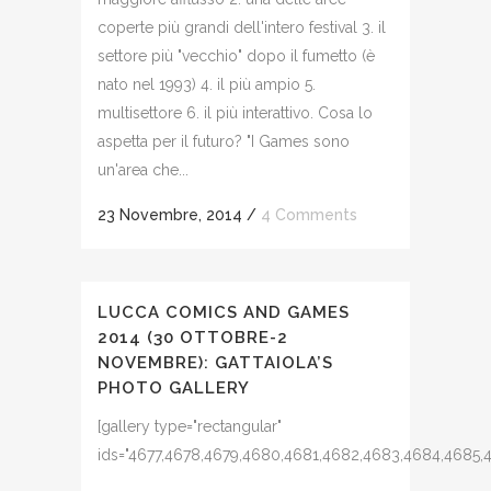
coperte più grandi dell'intero festival 3. il
settore più "vecchio" dopo il fumetto (è
nato nel 1993) 4. il più ampio 5.
multisettore 6. il più interattivo. Cosa lo
aspetta per il futuro? "I Games sono
un'area che...
23 Novembre, 2014
/
4 Comments
LUCCA COMICS AND GAMES
2014 (30 OTTOBRE-2
NOVEMBRE): GATTAIOLA’S
PHOTO GALLERY
[gallery type="rectangular"
ids="4677,4678,4679,4680,4681,4682,4683,4684,4685,4