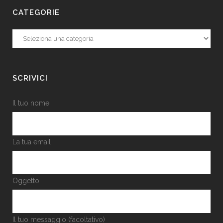
CATEGORIE
Categorie
SCRIVICI
Il tuo nome
La tua email
Oggetto
Il tuo messaggio (facoltativo)