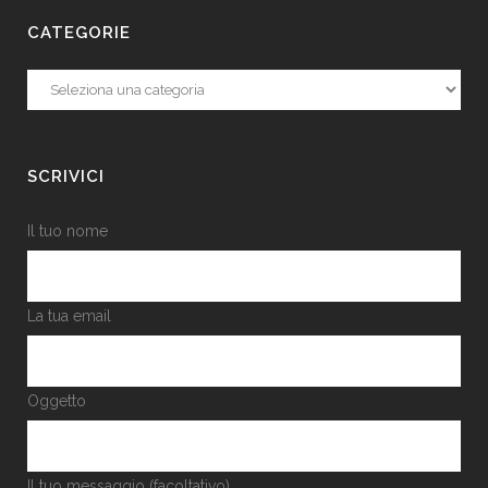
CATEGORIE
Categorie
SCRIVICI
Il tuo nome
La tua email
Oggetto
Il tuo messaggio (facoltativo)