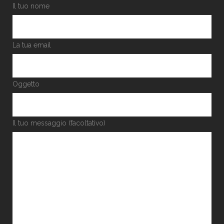
Il tuo nome
La tua email
Oggetto
Il tuo messaggio (facoltativo)