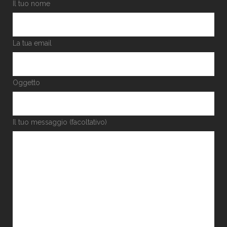
Il tuo nome
La tua email
Oggetto
Il tuo messaggio (facoltativo)