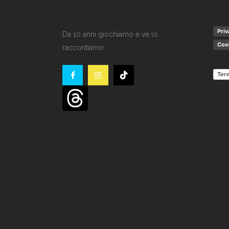
Priv
Da 10 anni giochiamo e ve lo
Cook
raccontiamo.
Term