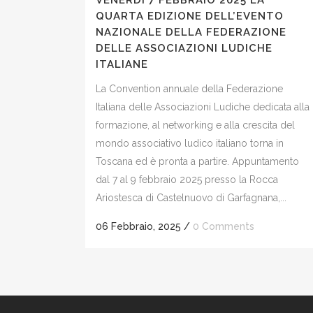
VENERDÌ 7 FEBBRAIO 2025 LA
QUARTA EDIZIONE DELL’EVENTO
NAZIONALE DELLA FEDERAZIONE
DELLE ASSOCIAZIONI LUDICHE
ITALIANE
La Convention annuale della Federazione
Italiana delle Associazioni Ludiche dedicata alla
formazione, al networking e alla crescita del
mondo associativo ludico italiano torna in
Toscana ed è pronta a partire. Appuntamento
dal 7 al 9 febbraio 2025 presso la Rocca
Ariostesca di Castelnuovo di Garfagnana,...
06 Febbraio, 2025
/
0 Comments