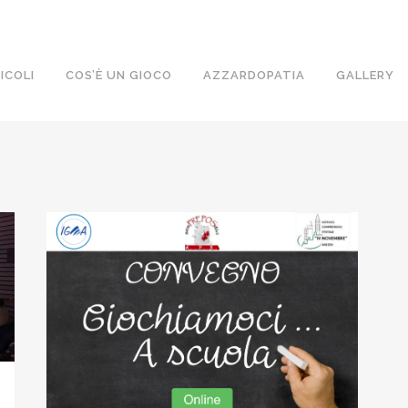
ICOLI
COS’È UN GIOCO
AZZARDOPATIA
GALLERY