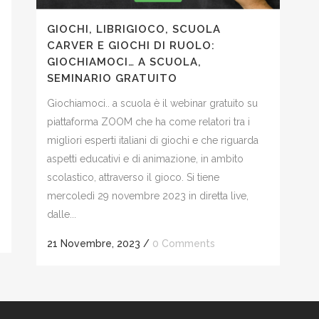
GIOCHI, LIBRIGIOCO, SCUOLA
CARVER E GIOCHI DI RUOLO:
GIOCHIAMOCI… A SCUOLA,
SEMINARIO GRATUITO
Giochiamoci.. a scuola è il webinar gratuito su
piattaforma ZOOM che ha come relatori tra i
migliori esperti italiani di giochi e che riguarda
aspetti educativi e di animazione, in ambito
scolastico, attraverso il gioco. Si tiene
mercoledì 29 novembre 2023 in diretta live,
dalle...
21 Novembre, 2023
/
0 Comments