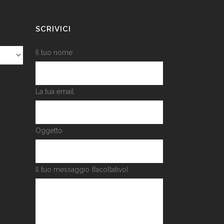
SCRIVICI
Il tuo nome
La tua email
Oggetto
Il tuo messaggio (facoltativo)