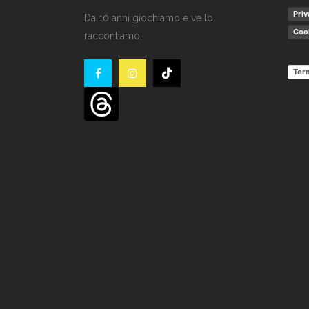
Priv
Da 10 anni giochiamo e ve lo
Cook
raccontiamo.
Term