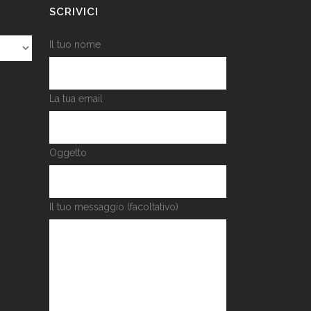
SCRIVICI
Il tuo nome
La tua email
Oggetto
Il tuo messaggio (facoltativo)