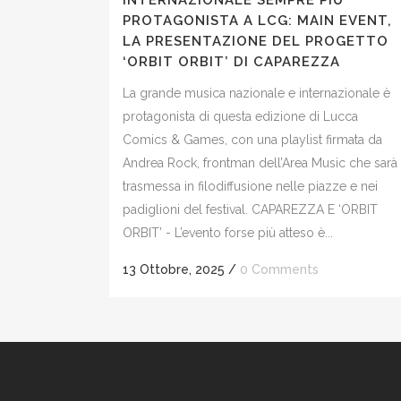
INTERNAZIONALE SEMPRE PIÙ
PROTAGONISTA A LCG: MAIN EVENT,
LA PRESENTAZIONE DEL PROGETTO
‘ORBIT ORBIT’ DI CAPAREZZA
La grande musica nazionale e internazionale è
protagonista di questa edizione di Lucca
Comics & Games, con una playlist firmata da
Andrea Rock, frontman dell’Area Music che sarà
trasmessa in filodiffusione nelle piazze e nei
padiglioni del festival. CAPAREZZA E ‘ORBIT
ORBIT’ - L’evento forse più atteso è...
13 Ottobre, 2025
/
0 Comments