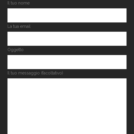
Il tuo nome
La tua email
Oggetto
Il tuo messaggio (facoltativo)