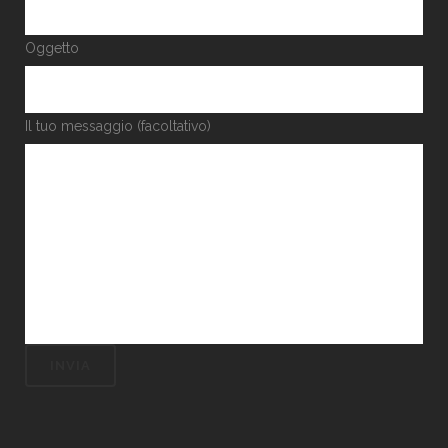
Oggetto
Il tuo messaggio (facoltativo)