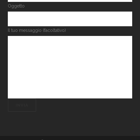
Oggetto
Il tuo messaggio (facoltativo)