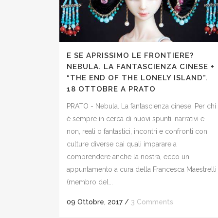
E SE APRISSIMO LE FRONTIERE?
NEBULA. LA FANTASCIENZA CINESE +
“THE END OF THE LONELY ISLAND”.
18 OTTOBRE A PRATO
PRATO - Nebula. La fantascienza cinese. Per chi
è sempre in cerca di nuovi spunti, narrativi e
non, reali o fantastici, incontri e confronti con
culture diverse dai quali imparare a
comprendere anche la nostra, ecco un
appuntamento a cura della Francesca Maestrelli
(membro del...
09 Ottobre, 2017
/
3 Comments