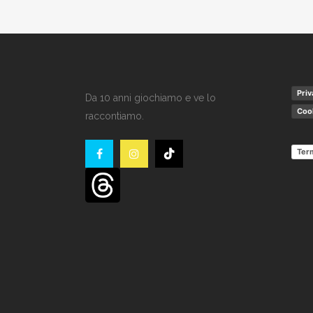
Priv
Da 10 anni giochiamo e ve lo
Cook
raccontiamo.
Term