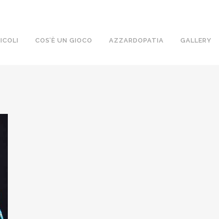
ICOLI
COS’È UN GIOCO
AZZARDOPATIA
GALLERY