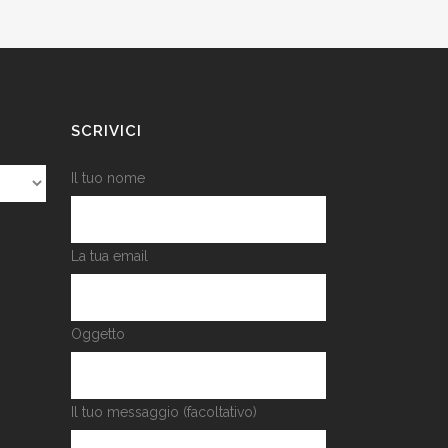
SCRIVICI
Il tuo nome
La tua email
Oggetto
Il tuo messaggio (facoltativo)