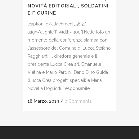
NOVITÀ EDITORIALI, SOLDATINI
E FIGURINE
[caption id="attachment_5651"
align="alignleft" width="300"] Nelle foto un
momento della conferenza stampa con
l'assessore del Comune di Lucca Stefano
Ragghianti, il direttore generale e il
presidente Lucca Crea srl, Emanuele
Vietina e Mario Pardini, Dario Dino Guida
(Lucca Crea progetti speciali) e Maria
Novella Dogliotti (responsabile...
18 Marzo, 2019
/
0 Comments