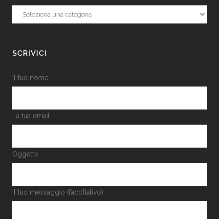
Categorie
SCRIVICI
Il tuo nome
La tua email
Oggetto
Il tuo messaggio (facoltativo)