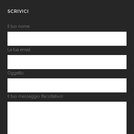
SCRIVICI
Il tuo nome
La tua email
Oggetto
Il tuo messaggio (facoltativo)