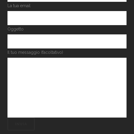
La tua email
Oggetto
Il tuo messaggio (facoltativo)