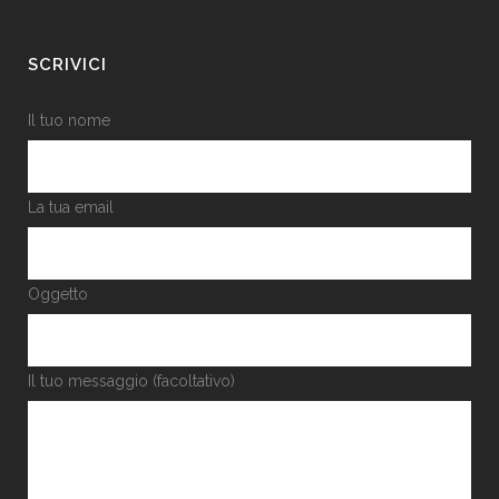
SCRIVICI
Il tuo nome
La tua email
Oggetto
Il tuo messaggio (facoltativo)