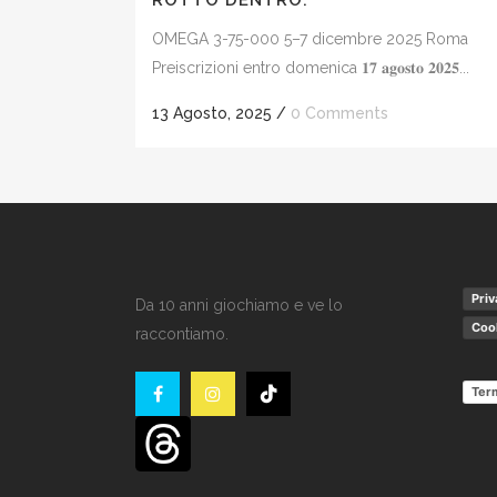
ROTTO DENTRO.
OMEGA 3-75-000 5–7 dicembre 2025 Roma
Preiscrizioni entro domenica 𝟏𝟕 𝐚𝐠𝐨𝐬𝐭𝐨 𝟐𝟎𝟐𝟓...
13 Agosto, 2025
/
0 Comments
Priv
Da 10 anni giochiamo e ve lo
Cook
raccontiamo.
Term