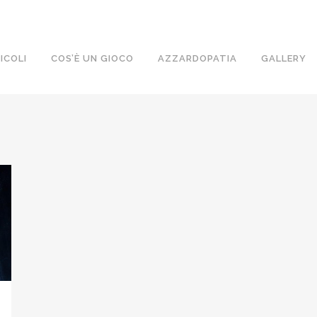
ICOLI
COS’È UN GIOCO
AZZARDOPATIA
GALLERY