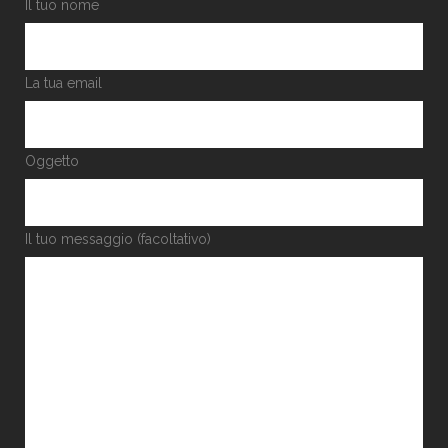
Il tuo nome
La tua email
Oggetto
Il tuo messaggio (facoltativo)