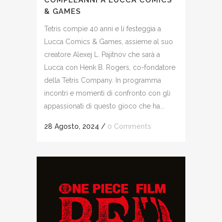
COMPLEANNI A LUCCA COMICS
& GAMES
Tetris compie 40 anni e li festeggia a
Lucca Comics & Games, assieme al suo
creatore Alexej L. Pajitnov che sarà a
Lucca con Henk B. Rogers, co-fondatore
della Tetris Company. In programma
incontri e momenti di confronto con gli
appassionati di questo gioco che ha...
28 Agosto, 2024
/
0 Comments