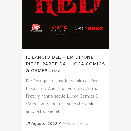
IL LANCIO DEL FILM DI ‘ONE
PIECE’ PARTE DA LUCCA COMICS
& GAMES 2022
Per festeggiare l'uscita del film di 'One
Piece', Toei Animation Europe e Anime
Factory hanno scelto Lucca Comics &
Games 2022 per una serie di eventi
ancora top secret...
17 Agosto, 2022
/
0 Comments