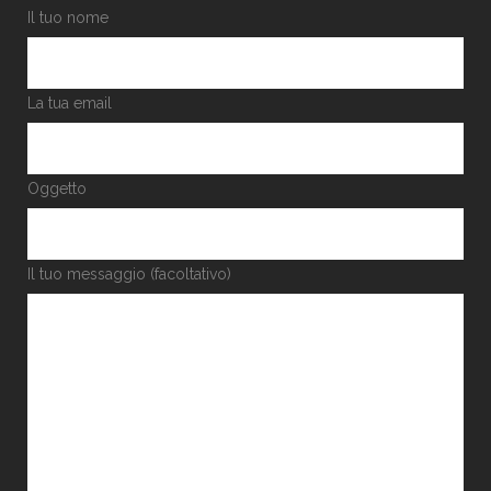
Il tuo nome
La tua email
Oggetto
Il tuo messaggio (facoltativo)