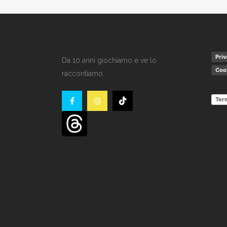
Priv
Da 10 anni giochiamo e ve lo
Cook
raccontiamo.
Term