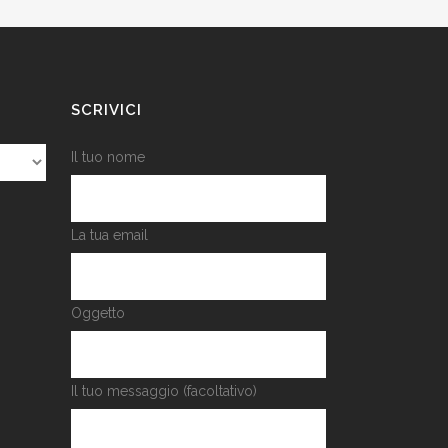
SCRIVICI
Il tuo nome
La tua email
Oggetto
Il tuo messaggio (facoltativo)