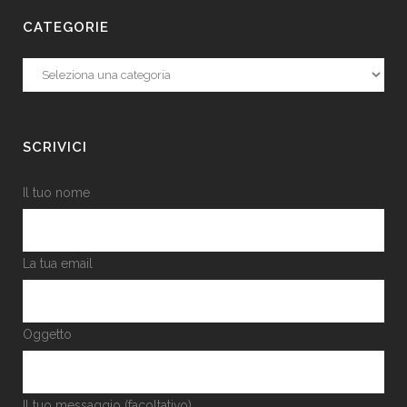
CATEGORIE
Categorie
SCRIVICI
Il tuo nome
La tua email
Oggetto
Il tuo messaggio (facoltativo)